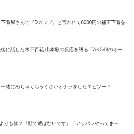
のに下着屋さんで『Dカップ』と言われて8000円の補正下着を
表後に話した木下百花 山本彩の反応を語る「AKB48のオー
咲と一緒にめちゃくちゃくさいオナラをしたエピソード
顔よりも体？『顔で選ばないです』「アッパレやってまー