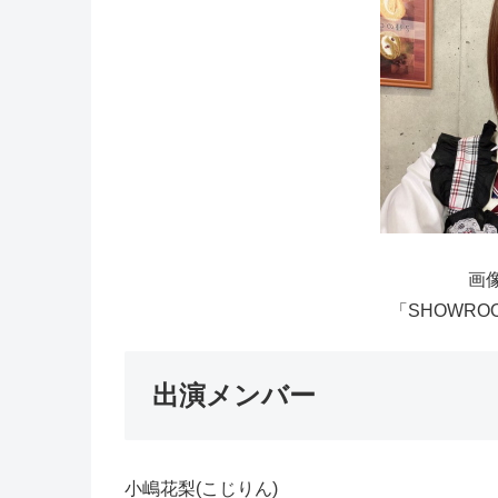
画像
「SHOWRO
出演メンバー
小嶋花梨(こじりん)