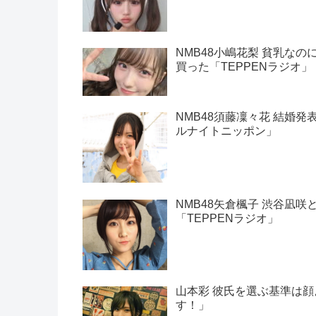
NMB48小嶋花梨 貧乳な
買った「TEPPENラジオ」
NMB48須藤凜々花 結婚発
ルナイトニッポン」
NMB48矢倉楓子 渋谷凪
「TEPPENラジオ」
山本彩 彼氏を選ぶ基準は
す！」