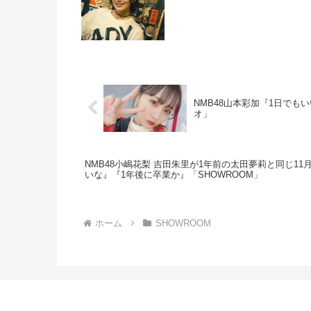
NMB48山本彩加『1日でも
オ」
NMB48小嶋花梨 吉田朱里が1年前の太田夢莉と同じ1
いな』『1年後に卒業か』「SHOWROOM」
ホーム
SHOWROOM