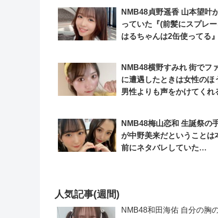
NMB48貞野遥香 山本望叶
っていた『(前髪にスプレー
はるちゃんは2缶使ってる
本当？「SHOWROOM」
NMB48横野すみれ 街でフ
に遭遇したときは女性のほ
男性よりも声をかけてくれ
「SHOWROOM」
NMB48梅山恋和 生誕祭の
が中野美来だということは
前にネタバレしていた
「SHOWROOM」
人気記事(週間)
NMB48和田海佑 自分の胸