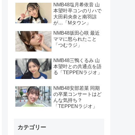
NMB48塩月希依音 山
本望叶卒コンのリハで
大田莉央奈と南羽諒
が…「Mタウン」
NMB48坂田心咲 最近
ママに怒られたこと
「つむラジ」
NMB48三鴨くるみ 山
本望叶との共通点を語
る「TEPPENラジオ」
NMB48安部若菜 同期
の卒業コンサートはど
んな気持ち？
「TEPPENラジオ」
カテゴリー