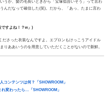
いうか、髪の毛長いときから「宝塚似合いそう」って言わ
うんだなって確信した(笑)。だから、「あっ、たまに言わ
ですよね！？w」)
てくださった衣装なんですよ。エプロンもけっこうアイドル
まりああいうのを用意していただくことがないので新鮮。
個人コンテンツは何？「SHOWROOM」
まれ変わったら…「SHOWROOM」