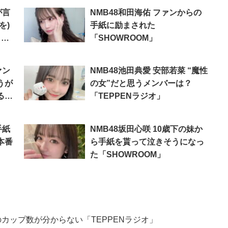
が言
NMB48和田海佑 ファンからの
を)
手紙に励まされた
』は
「SHOWROOM」
ァン
NMB48池田典愛 安部若菜 “魔性
うが
の女”だと思うメンバーは？
る？
「TEPPENラジオ」
手紙
NMB48坂田心咲 10歳下の妹か
本番
ら手紙を貰って泣きそうになっ
た「SHOWROOM」
のカップ数が分からない「TEPPENラジオ」