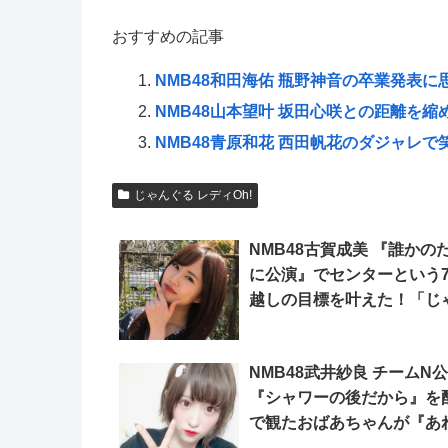
おすすめの記事
NMB48和田海佑 瓶野神音の卒業発表
NMB48山本望叶 坂田心咲との距離を
NMB48青原和花 西田帆花のダジャレ
じゃんぐる レディOh!
NMB48古賀成美 『誰かの
に公演』でセンターという
越しの目標を叶えた！「じ
ぐるレディOh！」
NMB48武井紗良 チームN
『シャワーの後だから』を
で観たおばあちゃんが『あ
ええんか？』とずっと言っ