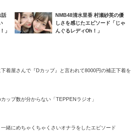
」
お話
NMB48清水里香 村瀬紗英の優
い
しさを感じたエピソード「じゃ
h！」
んぐるレディOh！」
のに下着屋さんで『Dカップ』と言われて8000円の補正下着を
のカップ数が分からない「TEPPENラジオ」
咲と一緒にめちゃくちゃくさいオナラをしたエピソード