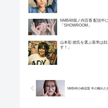
NMB48堀ノ内百香 配信
「SHOWROOM」
山本彩 彼氏を選ぶ基準は
す！」
NMB48小嶋花梨 年の離