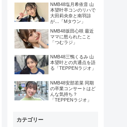
NMB48塩月希依音 山
本望叶卒コンのリハで
大田莉央奈と南羽諒
が…「Mタウン」
NMB48坂田心咲 最近
ママに怒られたこと
「つむラジ」
NMB48三鴨くるみ 山
本望叶との共通点を語
る「TEPPENラジオ」
NMB48安部若菜 同期
の卒業コンサートはど
んな気持ち？
「TEPPENラジオ」
カテゴリー