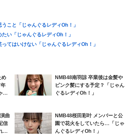
に思うこと「じゃんぐるレディOh！」
縮めたい「じゃんぐるレディOh！」
で笑ってはいけない「じゃんぐるレディOh！」
ため
NMB48南羽諒 卒業後は金髪や
7年
ピンク髪にする予定？「じゃん
ゃん
ぐるレディOh！」
公演曲
NMB48桜田彩叶 メンバーと公
配信
園で花火をしていたら…「じゃ
れは
んぐるレディOh！」
てい