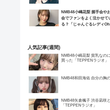
た「じゃんぐるレディOh！
NMB48小嶋花梨 握手会や
会でファンをよく泣かせて
る？「じゃんぐるレディO
人気記事(週間)
NMB48小嶋花梨 貧乳な
買った「TEPPENラジオ」
NMB48和田海佑 自分の胸
NMB48矢倉楓子 渋谷凪
「TEPPENラジオ」