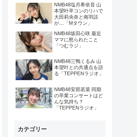
NMB48塩月希依音 山
本望叶卒コンのリハで
大田莉央奈と南羽諒
が…「Mタウン」
NMB48坂田心咲 最近
ママに怒られたこと
「つむラジ」
NMB48三鴨くるみ 山
本望叶との共通点を語
る「TEPPENラジオ」
NMB48安部若菜 同期
の卒業コンサートはど
んな気持ち？
「TEPPENラジオ」
カテゴリー