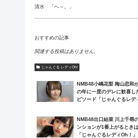
清水 「へ～。」
おすすめの記事
関連する投稿はありません。
じゃんぐる レディOh!
NMB48小嶋花梨 梅山恋和
の年に一度のデレに歓喜し
ピソード「じゃんぐるレデ
Oh！」
NMB48出口結菜 川上千尋
ンションが1番上がるとき
「じゃんぐるレディOh！」