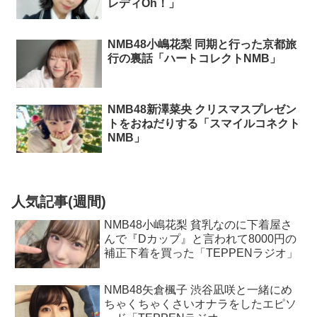
レディOh！」
NMB48小嶋花梨 同期と行った京都旅
行の裏話「ハートコレクトNMB」
NMB48新澤菜央 クリスマスプレゼン
トをおねだりする「スマイルコネクト
NMB」
人気記事(週間)
NMB48小嶋花梨 貧乳なのに下着屋さ
んで『Dカップ』と言われて8000円の
補正下着を買った「TEPPENラジオ」
NMB48矢倉楓子 渋谷凪咲と一緒にめ
ちゃくちゃくさいオナラをしたエピソ