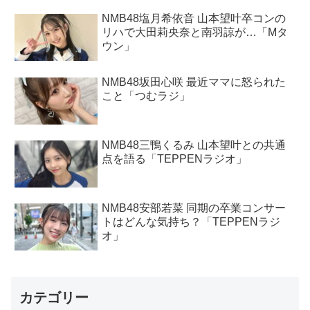
NMB48塩月希依音 山本望叶卒コンの
リハで大田莉央奈と南羽諒が…「Mタ
ウン」
NMB48坂田心咲 最近ママに怒られた
こと「つむラジ」
NMB48三鴨くるみ 山本望叶との共通
点を語る「TEPPENラジオ」
NMB48安部若菜 同期の卒業コンサー
トはどんな気持ち？「TEPPENラジ
オ」
カテゴリー