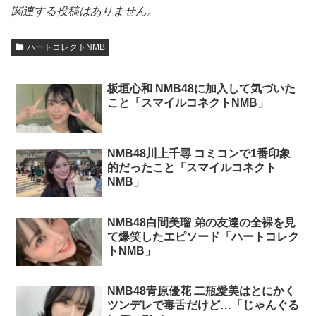
関連する投稿はありません。
ハートコレクトNMB
板垣心和 NMB48に加入して気づいた
こと「スマイルコネクトNMB」
NMB48川上千尋 コミコンで1番印象
的だったこと「スマイルコネクト
NMB」
NMB48白間美瑠 弟の友達の全裸を見
て爆笑したエピソード「ハートコレク
トNMB」
NMB48青原優花 二瓶愛美はとにかく
ツンデレで毒舌だけど…「じゃんぐる