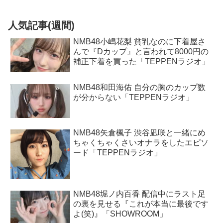
人気記事(週間)
NMB48小嶋花梨 貧乳なのに下着屋さ
んで『Dカップ』と言われて8000円の
補正下着を買った「TEPPENラジオ」
NMB48和田海佑 自分の胸のカップ数
が分からない「TEPPENラジオ」
NMB48矢倉楓子 渋谷凪咲と一緒にめ
ちゃくちゃくさいオナラをしたエピソ
ード「TEPPENラジオ」
NMB48堀ノ内百香 配信中にラスト足
の裏を見せる『これが本当に最後です
よ(笑)』「SHOWROOM」