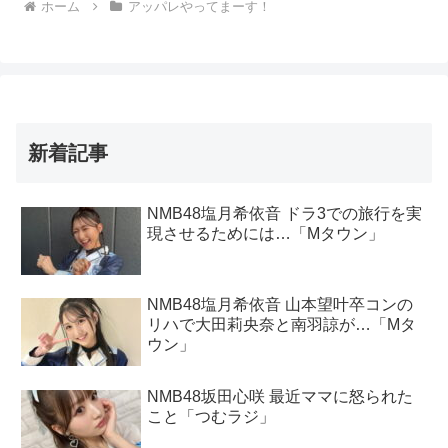
ホーム
アッパレやってまーす！
新着記事
NMB48塩月希依音 ドラ3での旅行を実
現させるためには…「Mタウン」
NMB48塩月希依音 山本望叶卒コンの
リハで大田莉央奈と南羽諒が…「Mタ
ウン」
NMB48坂田心咲 最近ママに怒られた
こと「つむラジ」