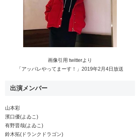
画像引用 twitterより
「アッパレやってまーす！」2019年2月4日放送
出演メンバー
山本彩
濱口優(よゐこ)
有野晋哉(よゐこ)
鈴木拓(ドランクドラゴン)