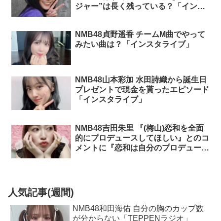
ジャー”は長く残っている？「インス
タライブ」
NMB48貞野遥香 チームM曲でやって
みたい曲は？「インスタライブ」
NMB48山本彩加 水田詩織から誕生日
プレゼントで現金を貰ったエピソード
「インスタライブ」
NMB48吉田朱里 『(梅山)恋和を全面
的にプロデュースしてほしい』とのコ
メントに『恋和は自分のプロデュース
力がすごくある』『心配してない』
「インスタライブ」
人気記事(週間)
NMB48和田海佑 自分の胸のカップ数
が分からない「TEPPENラジオ」