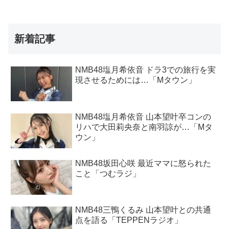
新着記事
NMB48塩月希依音 ドラ3での旅行を実
現させるためには…「Mタウン」
NMB48塩月希依音 山本望叶卒コンの
リハで大田莉央奈と南羽諒が…「Mタ
ウン」
NMB48坂田心咲 最近ママに怒られた
こと「つむラジ」
NMB48三鴨くるみ 山本望叶との共通
点を語る「TEPPENラジオ」