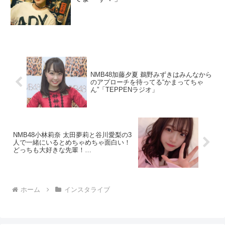
NMB48加藤夕夏 鵜野みずきはみんなから
のアプローチを待ってる“かまってちゃ
ん”「TEPPENラジオ」
NMB48小林莉奈 太田夢莉と谷川愛梨の3
人で一緒にいるとめちゃめちゃ面白い！
どっちも大好きな先輩！
「SHOWROOM」
ホーム
インスタライブ