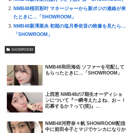
NMB48桜田彩叶 マネージャーから新ポジの連絡が来
たときに…「SHOWROOM」
NMB48新澤菜央 初期の塩月希依音の映像を見たら…
「SHOWROOM」
SHOWROOM
NMB48和田海佑 ソファーを宅配して
もらったときに…「SHOWROOM」
上西恵 NMB48の7期生オーディショ
ンについて『一瞬考えたよね、お～！
応募するか？って(笑)』
「SHOWROOM」
NMB48河野奈々帆 SHOWROOM配信
中に前田令子とマジでケンカになりか