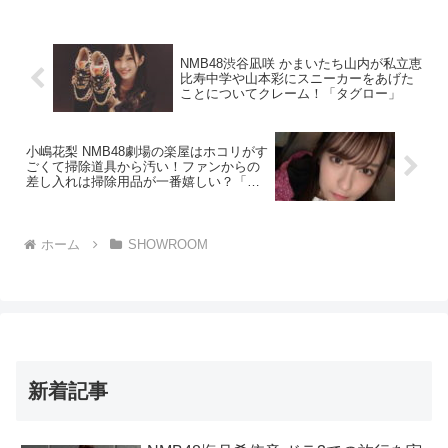
NMB48渋谷凪咲 かまいたち山内が私立恵
比寿中学や山本彩にスニーカーをあげた
ことについてクレーム！「タグロー」
小嶋花梨 NMB48劇場の楽屋はホコリがす
ごくて掃除道具から汚い！ファンからの
差し入れは掃除用品が一番嬉しい？「ら
じこー」
ホーム
SHOWROOM
新着記事