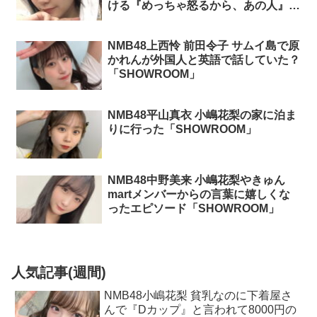
ける『めっちゃ怒るから、あの人』
「SHOWROOM」
NMB48上西怜 前田令子 サムイ島で原
かれんが外国人と英語で話していた？
「SHOWROOM」
NMB48平山真衣 小嶋花梨の家に泊ま
りに行った「SHOWROOM」
NMB48中野美来 小嶋花梨やきゅん
martメンバーからの言葉に嬉しくな
ったエピソード「SHOWROOM」
人気記事(週間)
NMB48小嶋花梨 貧乳なのに下着屋さ
んで『Dカップ』と言われて8000円の