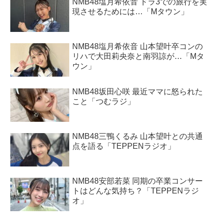
NMB48塩月希依音 ドラ3での旅行を実
現させるためには…「Mタウン」
NMB48塩月希依音 山本望叶卒コンの
リハで大田莉央奈と南羽諒が…「Mタ
ウン」
NMB48坂田心咲 最近ママに怒られた
こと「つむラジ」
NMB48三鴨くるみ 山本望叶との共通
点を語る「TEPPENラジオ」
NMB48安部若菜 同期の卒業コンサー
トはどんな気持ち？「TEPPENラジ
オ」