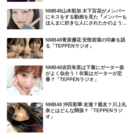
NMB48山本彩加 木下百花がメンバー
にキスをする動画を見た『メンバーも
ほんまに好きな人にされたかのような
リアクションやねんやんか(笑)』
「TEPPENラジオ」
NMB48青原優花 安部若菜の印象を語
る「TEPPENラジオ」
NMB48吉田朱里は下着にガーター姿
がよく似合う！衣装はガーターが定
番？「TEPPENラジオ」
NMB48 沖田彩華 友達？親友？川上礼
奈とはどんな関係？「TEPPENラジ
オ」