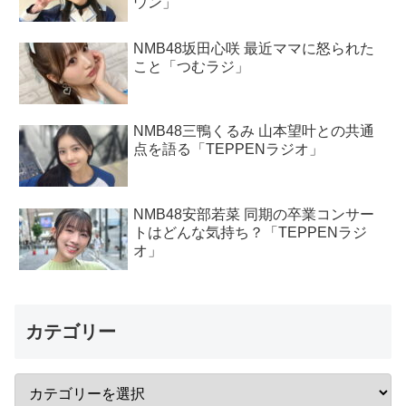
ウン」
NMB48坂田心咲 最近ママに怒られた
こと「つむラジ」
NMB48三鴨くるみ 山本望叶との共通
点を語る「TEPPENラジオ」
NMB48安部若菜 同期の卒業コンサー
トはどんな気持ち？「TEPPENラジ
オ」
カテゴリー