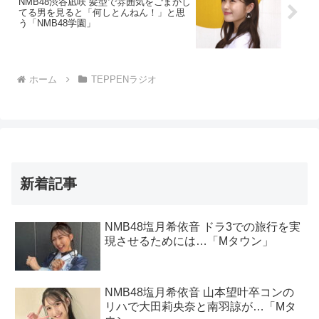
NMB48渋谷凪咲 髪型で雰囲気をごまかし
てる男を見ると「何しとんねん！」と思
う「NMB48学園」
ホーム
TEPPENラジオ
新着記事
NMB48塩月希依音 ドラ3での旅行を実
現させるためには…「Mタウン」
NMB48塩月希依音 山本望叶卒コンの
リハで大田莉央奈と南羽諒が…「Mタ