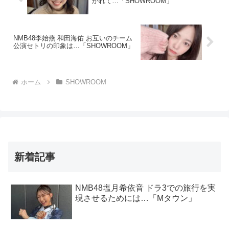
かれて…「SHOWROOM」
NMB48李始燕 和田海佑 お互いのチーム
公演セトリの印象は…「SHOWROOM」
ホーム
SHOWROOM
新着記事
NMB48塩月希依音 ドラ3での旅行を実
現させるためには…「Mタウン」