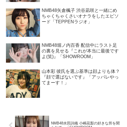
NMB48矢倉楓子 渋谷凪咲と一緒にめ
ちゃくちゃくさいオナラをしたエピソ
ード「TEPPENラジオ」
NMB48堀ノ内百香 配信中にラスト足
の裏を見せる『これが本当に最後です
よ(笑)』「SHOWROOM」
山本彩 彼氏を選ぶ基準は顔よりも体？
『顔で選ばないです』「アッパレやっ
てまーす！」
NMB48水田詩織 小嶋花梨の好きな所を聞