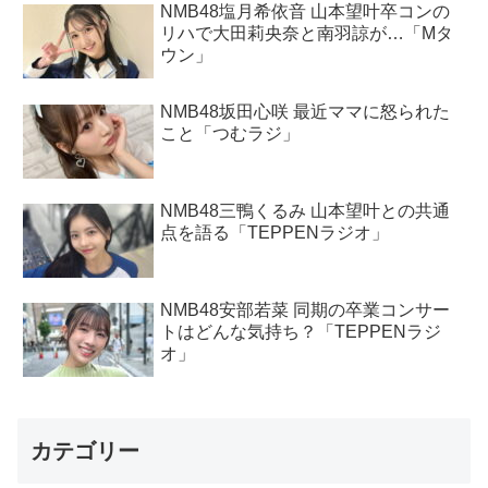
NMB48塩月希依音 山本望叶卒コンの
リハで大田莉央奈と南羽諒が…「Mタ
ウン」
NMB48坂田心咲 最近ママに怒られた
こと「つむラジ」
NMB48三鴨くるみ 山本望叶との共通
点を語る「TEPPENラジオ」
NMB48安部若菜 同期の卒業コンサー
トはどんな気持ち？「TEPPENラジ
オ」
カテゴリー