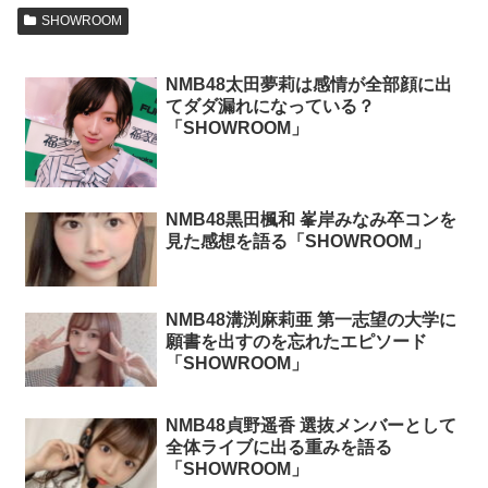
SHOWROOM
NMB48太田夢莉は感情が全部顔に出
てダダ漏れになっている？
「SHOWROOM」
NMB48黒田楓和 峯岸みなみ卒コンを
見た感想を語る「SHOWROOM」
NMB48溝渕麻莉亜 第一志望の大学に
願書を出すのを忘れたエピソード
「SHOWROOM」
NMB48貞野遥香 選抜メンバーとして
全体ライブに出る重みを語る
「SHOWROOM」