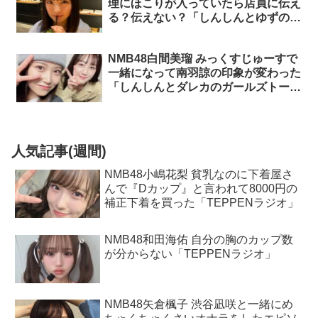
理にほこりが入っていたら店員に伝え
る？伝えない？「しんしんとゆずのガ
ールズトーク」
NMB48白間美瑠 みっくすじゅーすで
一緒になって南羽諒の印象が変わった
「しんしんとダレカのガールズトー
ク」
人気記事(週間)
NMB48小嶋花梨 貧乳なのに下着屋さ
んで『Dカップ』と言われて8000円の
補正下着を買った「TEPPENラジオ」
NMB48和田海佑 自分の胸のカップ数
が分からない「TEPPENラジオ」
NMB48矢倉楓子 渋谷凪咲と一緒にめ