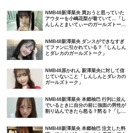
NMB48新澤菜央 買おうと思っていた
アウターを小嶋花梨が着ていて…「し
んしんとまいてぃーのガールズトー
ク」
NMB48新澤菜央 ダンスができなすぎ
てファンに引かれている？「しんしん
とダレカのガールズトーク」
NMB48原かれん 新澤菜央に対して信
じていないこと「しんしんとダレカの
ガールズトーク」
NMB48新澤菜央 本郷柚巴 行列に並ん
でいるときに自分の前に強面の男性が
割り込んできたら怒る？黙る？「しん
しんとゆずのガールズトーク」
NMB48新澤菜央 本郷柚巴 注文した料