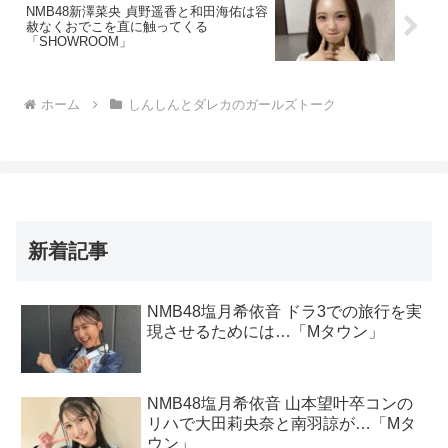
NMB48新澤菜央 貞野遥香と和田海佑は容
赦なくおでこを直に触ってくる
「SHOWROOM」
ホーム
しんしんとダレカのガールズトーク
新着記事
NMB48塩月希依音 ドラ3での旅行を実
現させるためには…「Mタウン」
NMB48塩月希依音 山本望叶卒コンの
リハで大田莉央奈と南羽諒が…「Mタ
ウン」