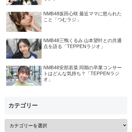
NMB48坂田心咲 最近ママに怒られた
こと「つむラジ」
NMB48三鴨くるみ 山本望叶との共通
点を語る「TEPPENラジオ」
NMB48安部若菜 同期の卒業コンサー
トはどんな気持ち？「TEPPENラジ
オ」
カテゴリー