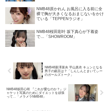
NMB48原かれん お風呂に入る前に全
裸で胸が大きくなるおまじないをかけ
ている「TEPPENラジオ」
NMB48桜田彩叶 坂下真心が下着姿
で…「SHOWROOM」
NMB48新澤菜央 平山真衣 キュンとなる
男子の戯言は？「しんしんとまいてぃー
のガールズトーク」
NMB48坂田心咲 『これが愛なのか？』ジ
ャケット写真のためにダイエットを頑張
って…「メラメラNMB48」