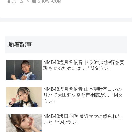
ホーム
SHOWROOM
新着記事
NMB48塩月希依音 ドラ3での旅行を実
現させるためには…「Mタウン」
NMB48塩月希依音 山本望叶卒コンの
リハで大田莉央奈と南羽諒が…「Mタ
ウン」
NMB48坂田心咲 最近ママに怒られた
こと「つむラジ」