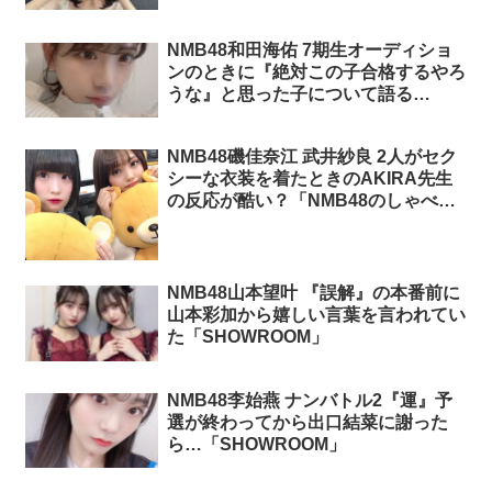
NMB48和田海佑 7期生オーディショ
ンのときに『絶対この子合格するやろ
うな』と思った子について語る
「SHOWROOM」
NMB48磯佳奈江 武井紗良 2人がセク
シーな衣装を着たときのAKIRA先生
の反応が酷い？「NMB48のしゃべく
りアワー」
NMB48山本望叶 『誤解』の本番前に
山本彩加から嬉しい言葉を言われてい
た「SHOWROOM」
NMB48李始燕 ナンバトル2『運』予
選が終わってから出口結菜に謝った
ら…「SHOWROOM」