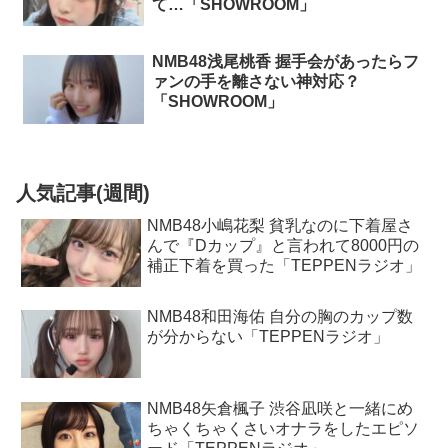
て…「SHOWROOM」
NMB48浅尾桃香 握手会があったらフ
ァンの手を離さない神対応？
「SHOWROOM」
人気記事(週間)
NMB48小嶋花梨 貧乳なのに下着屋さ
んで『Dカップ』と言われて8000円の
補正下着を買った「TEPPENラジオ」
NMB48和田海佑 自分の胸のカップ数
が分からない「TEPPENラジオ」
NMB48矢倉楓子 渋谷凪咲と一緒にめ
ちゃくちゃくさいオナラをしたエピソ