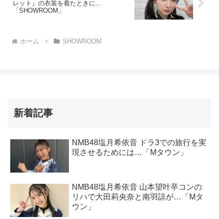
レット』の衣装を着たときに…
「SHOWROOM」
ホーム
SHOWROOM
新着記事
NMB48塩月希依音 ドラ3での旅行を実
現させるためには…「Mタウン」
NMB48塩月希依音 山本望叶卒コンの
リハで大田莉央奈と南羽諒が…「Mタ
ウン」