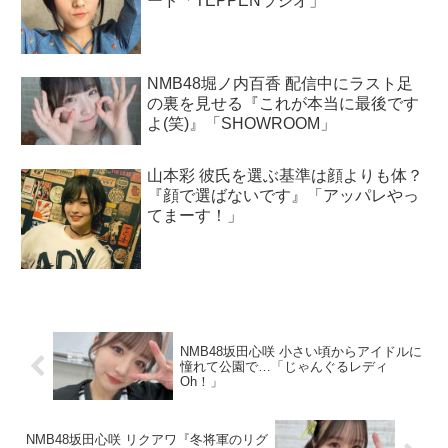
ード「TEPPENラジオ」
NMB48堀ノ内百香 配信中にラスト足
の裏を見せる『これが本当に最後です
よ(笑)』「SHOWROOM」
山本彩 彼氏を選ぶ基準は顔よりも体？
『顔で選ばないです』「アッパレやっ
てまーす！」
NMB48坂田心咲 小さい頃からアイドルに
憧れて公園で…「じゃんぐるレディ
Oh！」
NMB48坂田心咲 リクアワ『冬将軍のリグ