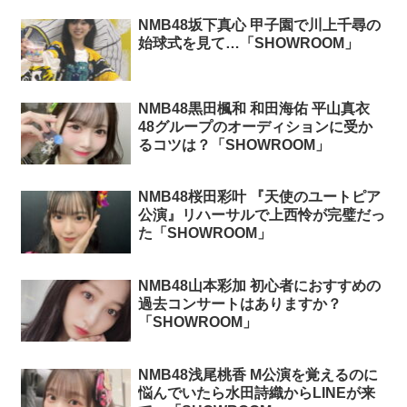
NMB48坂下真心 甲子園で川上千尋の
始球式を見て…「SHOWROOM」
NMB48黒田楓和 和田海佑 平山真衣
48グループのオーディションに受か
るコツは？「SHOWROOM」
NMB48桜田彩叶 『天使のユートピア
公演』リハーサルで上西怜が完璧だっ
た「SHOWROOM」
NMB48山本彩加 初心者におすすめの
過去コンサートはありますか？
「SHOWROOM」
NMB48浅尾桃香 M公演を覚えるのに
悩んでいたら水田詩織からLINEが来