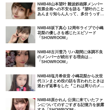
NMB48山本望叶 難波鉄砲隊メンバー
投票企画への不安を語る『望叶のこと
あんまり知らん人って、多分うっすら
望叶のこと苦手なのよね』
「SHOWROOM」
NMB48坂下真心 12周年ライブで小嶋
花梨の優しさを感じたエピソード
「SHOWROOM」
NMB48古川雪乃 リハ期間に体調不良
のメンバーが続出する理由は…
「SHOWROOM」
NMB48塩月希依音 小嶋花梨から次世
代コンまとめ役の話を言われたときは
迷わず返事をした『これは周りのメン
バーさんが優しかったからできたこ
と』「SHOWROOM」
NMB48原かれん 公演に来ていたファ
ンについてのすごすぎる記憶力を披露
する「SHOWROOM」