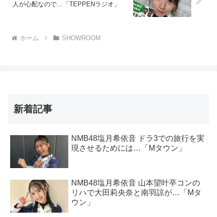
人が心配なので…「TEPPENラジオ」
ホーム
SHOWROOM
新着記事
NMB48塩月希依音 ドラ3での旅行を実
現させるためには…「Mタウン」
NMB48塩月希依音 山本望叶卒コンの
リハで大田莉央奈と南羽諒が…「Mタ
ウン」