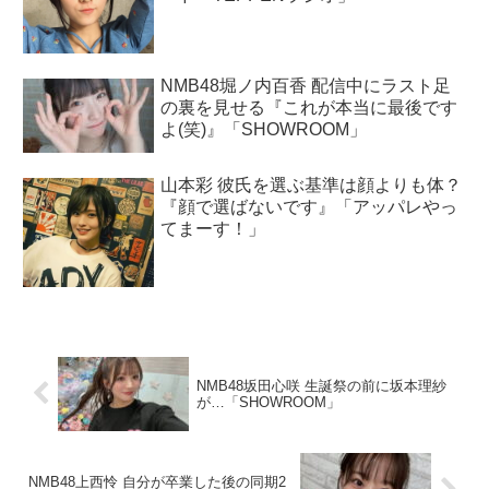
NMB48堀ノ内百香 配信中にラスト足
の裏を見せる『これが本当に最後です
よ(笑)』「SHOWROOM」
山本彩 彼氏を選ぶ基準は顔よりも体？
『顔で選ばないです』「アッパレやっ
てまーす！」
NMB48坂田心咲 生誕祭の前に坂本理紗
が…「SHOWROOM」
NMB48上西怜 自分が卒業した後の同期2