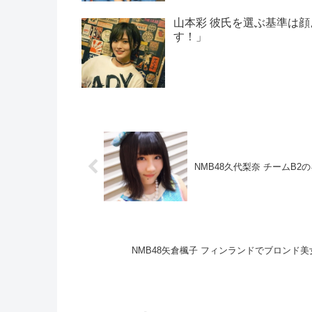
山本彩 彼氏を選ぶ基準は
す！」
NMB48久代梨奈 チームB
NMB48矢倉楓子 フィンランドでブロンド美