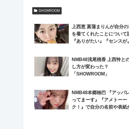
SHOWROOM
上西恵 菖蒲まりんが自分の
を着てくれたことについて
『ありがたい』『センスが
しい』「SHOWROOM」
NMB48浅尾桃香 上西怜と
し方が変わった？
「SHOWROOM」
NMB48本郷柚巴 『アッパ
ってまーす』『アメトーー
ク！』で自分の名前や表紙
「SHOWROOM」