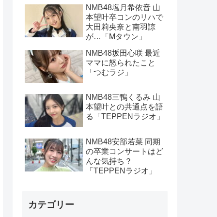
NMB48塩月希依音 山
本望叶卒コンのリハで
大田莉央奈と南羽諒
が…「Mタウン」
NMB48坂田心咲 最近
ママに怒られたこと
「つむラジ」
NMB48三鴨くるみ 山
本望叶との共通点を語
る「TEPPENラジオ」
NMB48安部若菜 同期
の卒業コンサートはど
んな気持ち？
「TEPPENラジオ」
カテゴリー