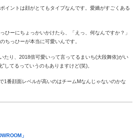
ポイントは顔がとてもタイプなんです。愛嬌がすごくある
っひーにちょっかいかけたら、「えっ、何なんですか？」
のちっひーが本当に可愛いんです。
たり、2018倍可愛いって言ってるまいち(大段舞依)がい
ち化”してるっていうのもありますけど(笑)。
中で1番顔面レベルが高いのはチームMなんじゃないのかな
OWROOM」