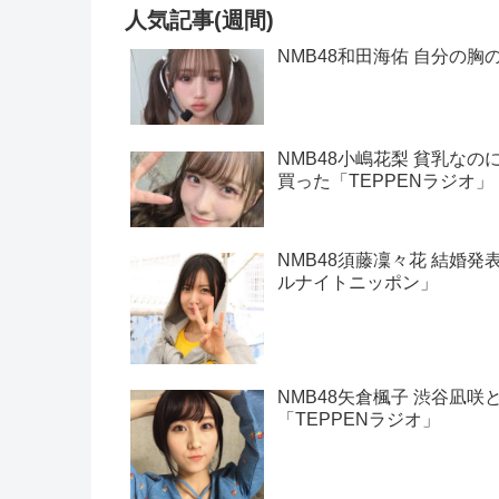
人気記事(週間)
NMB48和田海佑 自分の胸
NMB48小嶋花梨 貧乳な
買った「TEPPENラジオ」
NMB48須藤凜々花 結婚発
ルナイトニッポン」
NMB48矢倉楓子 渋谷凪
「TEPPENラジオ」