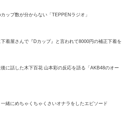
のカップ数が分からない「TEPPENラジオ」
のに下着屋さんで『Dカップ』と言われて8000円の補正下着を
表後に話した木下百花 山本彩の反応を語る「AKB48のオー
咲と一緒にめちゃくちゃくさいオナラをしたエピソード