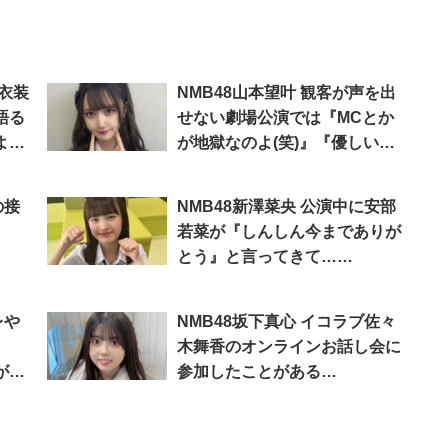
衣装
NMB48山本望叶 観客が声を出
語る
せない劇場公演では『MCとか
よろ
が地獄なのよ(笑)』『優しいま
なざしだけが救いなんですよ』
「SHOWROOM」
の接
NMB48新澤菜央 公演中に安部
若菜が『しんしん今までありが
とう』と言ってきて…
「SHOWROOM」
レや
NMB48坂下真心 イコラブ佐々
木舞香のオンラインお話し会に
が
参加したことがある
「SHOWROOM」