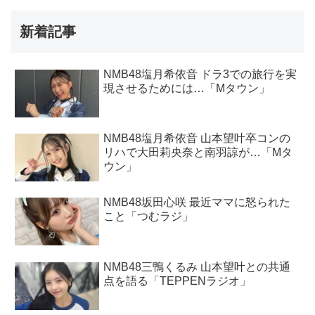
新着記事
NMB48塩月希依音 ドラ3での旅行を実
現させるためには…「Mタウン」
NMB48塩月希依音 山本望叶卒コンの
リハで大田莉央奈と南羽諒が…「Mタ
ウン」
NMB48坂田心咲 最近ママに怒られた
こと「つむラジ」
NMB48三鴨くるみ 山本望叶との共通
点を語る「TEPPENラジオ」