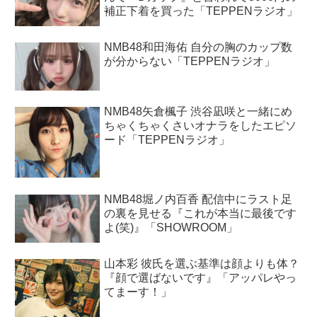
補正下着を買った「TEPPENラジオ」
NMB48和田海佑 自分の胸のカップ数
が分からない「TEPPENラジオ」
NMB48矢倉楓子 渋谷凪咲と一緒にめ
ちゃくちゃくさいオナラをしたエピソ
ード「TEPPENラジオ」
NMB48堀ノ内百香 配信中にラスト足
の裏を見せる『これが本当に最後です
よ(笑)』「SHOWROOM」
山本彩 彼氏を選ぶ基準は顔よりも体？
『顔で選ばないです』「アッパレやっ
てまーす！」