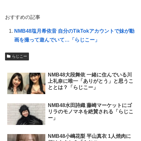
おすすめの記事
NMB48塩月希依音 自分のTikTokアカウントで妹が動
画を撮って遊んでいて…「らじこー」
らじこー
NMB48大段舞依 一緒に住んでいる川
上礼奈に唯一「ありがとう」と思うこ
ととは？「らじこー」
NMB48水田詩織 藤崎マーケットにゴ
リラのモノマネを絶賛される「らじこ
ー」
NMB48小嶋花梨 平山真衣 1人焼肉に