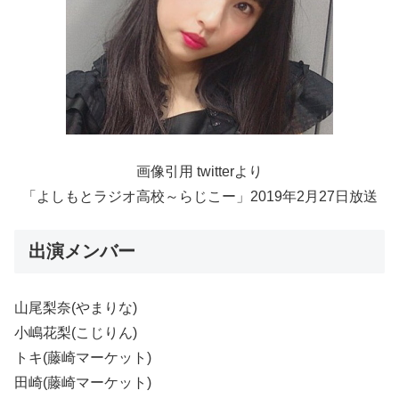
画像引用 twitterより
「よしもとラジオ高校～らじこー」2019年2月27日放送
出演メンバー
山尾梨奈(やまりな)
小嶋花梨(こじりん)
トキ(藤崎マーケット)
田崎(藤崎マーケット)