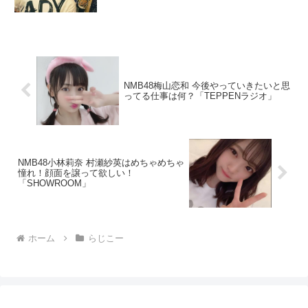
NMB48梅山恋和 今後やっていきたいと思
ってる仕事は何？「TEPPENラジオ」
NMB48小林莉奈 村瀬紗英はめちゃめちゃ
憧れ！顔面を譲って欲しい！
「SHOWROOM」
ホーム
らじこー