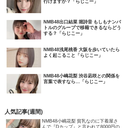
行けますか？「らじこー」
NMB48出口結菜 堀詩音 もしもナンバ
トルのグループで移籍できるならどう
する？「らじこー」
NMB48浅尾桃香 大阪を歩いていたら
よく起こること「らじこー」
NMB48小嶋花梨 渋谷凪咲との関係を
言葉で表すなら…「らじこー」
人気記事(週間)
NMB48小嶋花梨 貧乳なのに下着屋さ
んで『Dカップ』と言われて8000円の