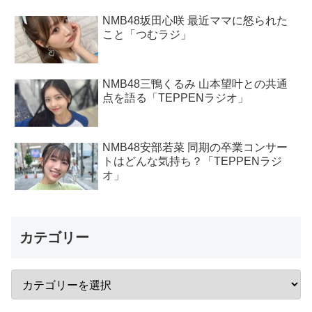
NMB48坂田心咲 最近ママに怒られた
こと「つむラジ」
NMB48三鴨くるみ 山本望叶との共通
点を語る「TEPPENラジオ」
NMB48安部若菜 同期の卒業コンサー
トはどんな気持ち？「TEPPENラジ
オ」
カテゴリー