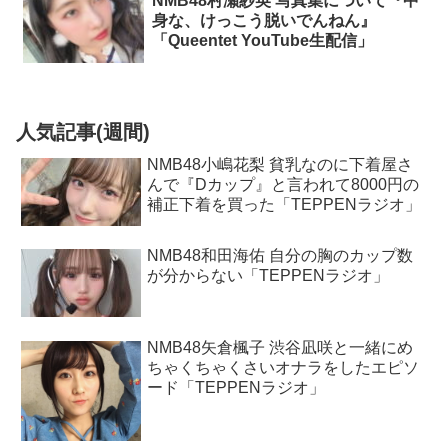
NMB48村瀬紗英 写真集について『中
身な、けっこう脱いでんねん』
「Queentet YouTube生配信」
人気記事(週間)
NMB48小嶋花梨 貧乳なのに下着屋さ
んで『Dカップ』と言われて8000円の
補正下着を買った「TEPPENラジオ」
NMB48和田海佑 自分の胸のカップ数
が分からない「TEPPENラジオ」
NMB48矢倉楓子 渋谷凪咲と一緒にめ
ちゃくちゃくさいオナラをしたエピソ
ード「TEPPENラジオ」