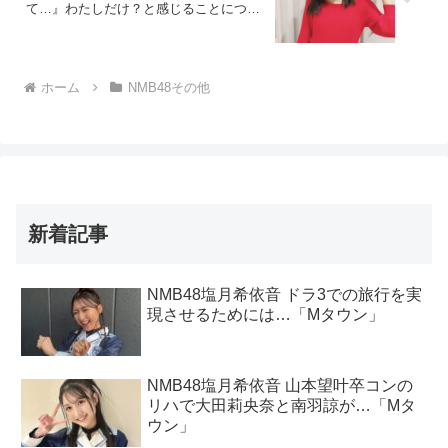
て…』わたしだけ？と感じることについ
て語る「TEPPENラジオ」
ホーム
NMB48その他
新着記事
NMB48塩月希依音 ドラ3での旅行を実
現させるためには…「Mタウン」
NMB48塩月希依音 山本望叶卒コンの
リハで大田莉央奈と南羽諒が…「Mタ
ウン」