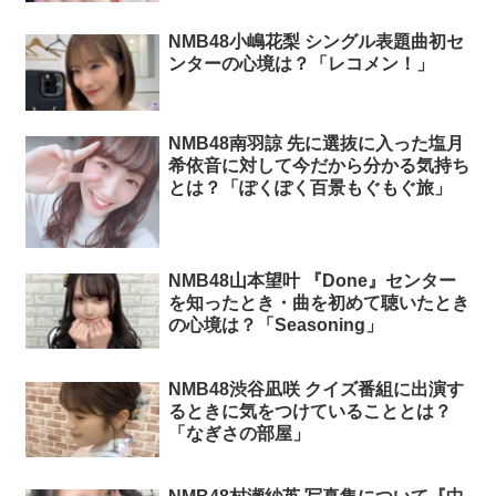
NMB48小嶋花梨 シングル表題曲初セ
ンターの心境は？「レコメン！」
NMB48南羽諒 先に選抜に入った塩月
希依音に対して今だから分かる気持ち
とは？「ぽくぽく百景もぐもぐ旅」
NMB48山本望叶 『Done』センター
を知ったとき・曲を初めて聴いたとき
の心境は？「Seasoning」
NMB48渋谷凪咲 クイズ番組に出演す
るときに気をつけていることとは？
「なぎさの部屋」