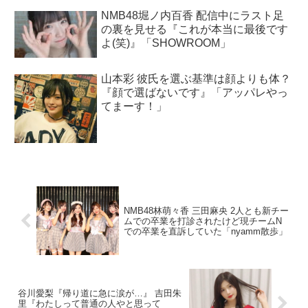
NMB48堀ノ内百香 配信中にラスト足
の裏を見せる『これが本当に最後です
よ(笑)』「SHOWROOM」
山本彩 彼氏を選ぶ基準は顔よりも体？
『顔で選ばないです』「アッパレやっ
てまーす！」
NMB48林萌々香 三田麻央 2人とも新チー
ムでの卒業を打診されたけど現チームN
での卒業を直訴していた「nyamm散歩」
谷川愛梨『帰り道に急に涙が…』 吉田朱
里『わたしって普通の人やと思って