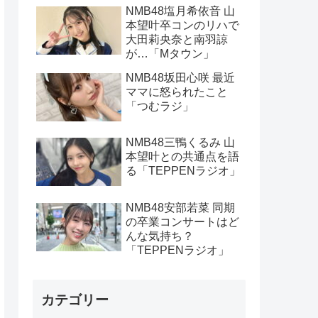
NMB48塩月希依音 山
本望叶卒コンのリハで
大田莉央奈と南羽諒
が…「Mタウン」
NMB48坂田心咲 最近
ママに怒られたこと
「つむラジ」
NMB48三鴨くるみ 山
本望叶との共通点を語
る「TEPPENラジオ」
NMB48安部若菜 同期
の卒業コンサートはど
んな気持ち？
「TEPPENラジオ」
カテゴリー