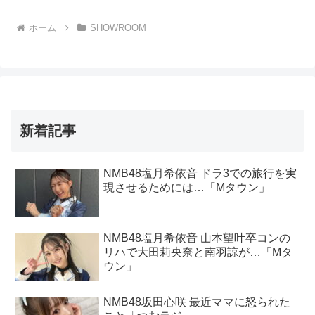
ホーム
SHOWROOM
新着記事
NMB48塩月希依音 ドラ3での旅行を実
現させるためには…「Mタウン」
NMB48塩月希依音 山本望叶卒コンの
リハで大田莉央奈と南羽諒が…「Mタ
ウン」
NMB48坂田心咲 最近ママに怒られた