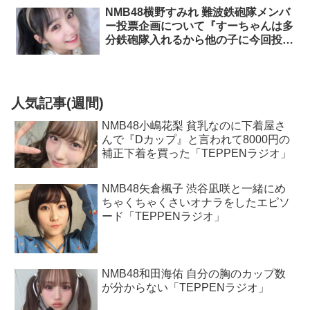
NMB48横野すみれ 難波鉄砲隊メンバ
ー投票企画について『すーちゃんは多
分鉄砲隊入れるから他の子に今回投票
しよう』と言っているファンが多くて
怖い「SHOWROOM」
人気記事(週間)
NMB48小嶋花梨 貧乳なのに下着屋さ
んで『Dカップ』と言われて8000円の
補正下着を買った「TEPPENラジオ」
NMB48矢倉楓子 渋谷凪咲と一緒にめ
ちゃくちゃくさいオナラをしたエピソ
ード「TEPPENラジオ」
NMB48和田海佑 自分の胸のカップ数
が分からない「TEPPENラジオ」