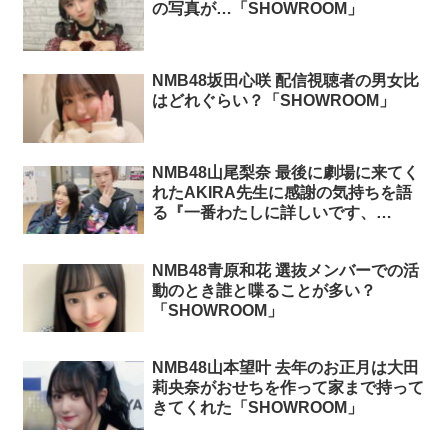
の写真が…「SHOWROOM」
NMB48坂田心咲 配信視聴者の男女比
はどれぐらい？「SHOWROOM」
NMB48山尾梨奈 最後に劇場に来てく
れたAKIRA先生に感謝の気持ちを語
る『一番わたしに詳しいです、
AKIRA先生が』「SHOWROOM」
NMB48青原和花 選抜メンバーでの活
動のとき誰と喋ることが多い？
「SHOWROOM」
NMB48山本望叶 去年のお正月は大田
莉央奈がおせちを作って家まで持って
きてくれた「SHOWROOM」