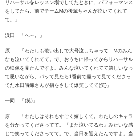
リハーサルをレッスン場でしてたときに、パフォーマンス
をしてたら、前でチームMの後輩ちゃんが泣いてくれて
て。」
浜田 「へ～。」
原 「わたしも歌い出しで大号泣しちゃって。Mのみん
なも泣いてくれてて。で、おうちに帰ってからリハーサル
の映像を見たんですよ。みんな泣いてくれてて嬉しいなっ
て思いながら、パッて見たら1番前で座って見てくださっ
てた水田詩織さんが指をさして爆笑してて(笑)」
一同 「(笑)」
原 「わたしはそれもすごく嬉しくて。わたしのキャラ
を分かってくださってて。『また泣いてるわ』みたいな感
じで笑ってくださってて。で、当日を迎えたんですよ。当