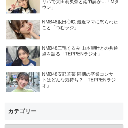
リハで大田莉央奈と南羽諒が…「Mタ
ウン」
NMB48坂田心咲 最近ママに怒られた
こと「つむラジ」
NMB48三鴨くるみ 山本望叶との共通
点を語る「TEPPENラジオ」
NMB48安部若菜 同期の卒業コンサー
トはどんな気持ち？「TEPPENラジ
オ」
カテゴリー