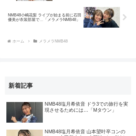
NMB48小嶋花梨 ライブが始まる前に石田
優美が衣装部屋で…「メラメラNMB48」
ホーム
メラメラNMB48
新着記事
NMB48塩月希依音 ドラ3での旅行を実
現させるためには…「Mタウン」
NMB48塩月希依音 山本望叶卒コンの