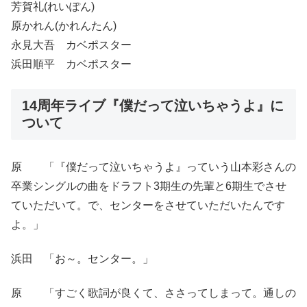
芳賀礼(れいぽん)
原かれん(かれんたん)
永見大吾 カベポスター
浜田順平 カベポスター
14周年ライブ『僕だって泣いちゃうよ』に
ついて
原 「『僕だって泣いちゃうよ』っていう山本彩さんの
卒業シングルの曲をドラフト3期生の先輩と6期生でさせ
ていただいて。で、センターをさせていただいたんです
よ。」
浜田 「お～。センター。」
原 「すごく歌詞が良くて、ささってしまって。通しの