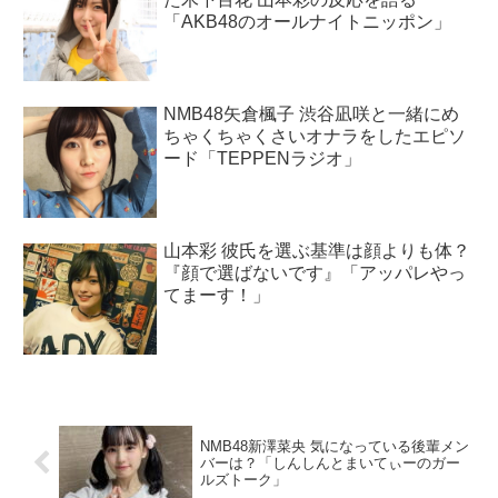
「AKB48のオールナイトニッポン」
NMB48矢倉楓子 渋谷凪咲と一緒にめ
ちゃくちゃくさいオナラをしたエピソ
ード「TEPPENラジオ」
山本彩 彼氏を選ぶ基準は顔よりも体？
『顔で選ばないです』「アッパレやっ
てまーす！」
NMB48新澤菜央 気になっている後輩メン
バーは？「しんしんとまいてぃーのガー
ルズトーク」