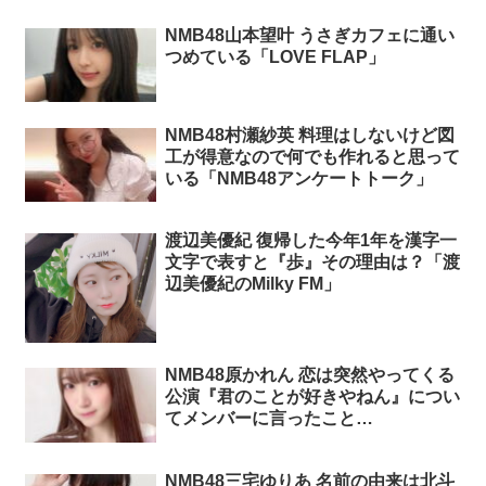
NMB48山本望叶 うさぎカフェに通い
つめている「LOVE FLAP」
NMB48村瀬紗英 料理はしないけど図
工が得意なので何でも作れると思って
いる「NMB48アンケートトーク」
渡辺美優紀 復帰した今年1年を漢字一
文字で表すと『歩』その理由は？「渡
辺美優紀のMilky FM」
NMB48原かれん 恋は突然やってくる
公演『君のことが好きやねん』につい
てメンバーに言ったこと
「YouTube」
NMB48三宅ゆりあ 名前の由来は北斗