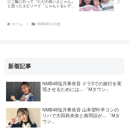
にご飯に行って『ただの良い人じゃん』
と思ったエピソード「じゃんぐるレディ
Oh！」
ホーム
NMB48その他
新着記事
NMB48塩月希依音 ドラ3での旅行を実
現させるためには…「Mタウン」
NMB48塩月希依音 山本望叶卒コンの
リハで大田莉央奈と南羽諒が…「Mタ
ウン」