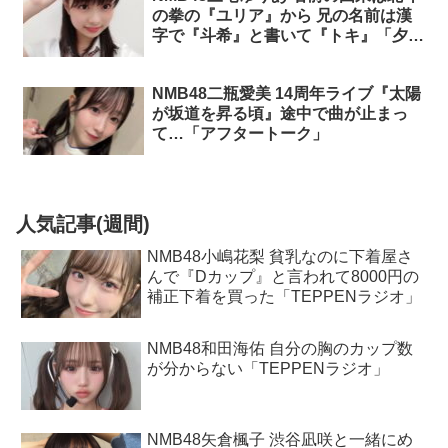
の拳の『ユリア』から 兄の名前は漢
字で『斗希』と書いて『トキ』「夕方
NMB48」
NMB48二瓶愛美 14周年ライブ『太陽
が坂道を昇る頃』途中で曲が止まっ
て…「アフタートーク」
人気記事(週間)
NMB48小嶋花梨 貧乳なのに下着屋さ
んで『Dカップ』と言われて8000円の
補正下着を買った「TEPPENラジオ」
NMB48和田海佑 自分の胸のカップ数
が分からない「TEPPENラジオ」
NMB48矢倉楓子 渋谷凪咲と一緒にめ