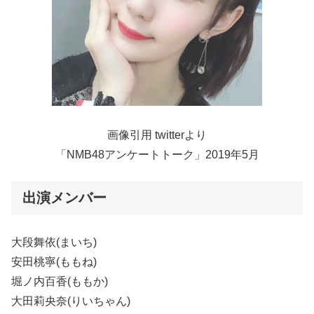
画像引用 twitterより
「NMB48アンケートトーク」2019年5月
出演メンバー
大段舞依(まいち)
安田桃寧(ももね)
堀ノ内百香(ももか)
大田莉央奈(りいちゃん)