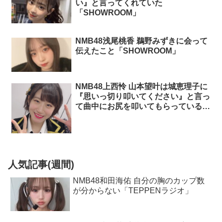
い』と言ってくれていた
「SHOWROOM」
NMB48浅尾桃香 鵜野みずきに会って
伝えたこと「SHOWROOM」
NMB48上西怜 山本望叶は城恵理子に
『思いっ切り叩いてください』と言っ
て曲中にお尻を叩いてもらっている
「NMB48のしゃべくりアワー」
人気記事(週間)
NMB48和田海佑 自分の胸のカップ数
が分からない「TEPPENラジオ」