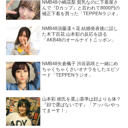
NMB48小嶋花梨 貧乳なのに下着屋さ
んで『Dカップ』と言われて8000円の
補正下着を買った「TEPPENラジオ」
NMB48須藤凜々花 結婚発表後に話し
た木下百花 山本彩の反応を語る
「AKB48のオールナイトニッポン」
NMB48矢倉楓子 渋谷凪咲と一緒にめ
ちゃくちゃくさいオナラをしたエピソ
ード「TEPPENラジオ」
山本彩 彼氏を選ぶ基準は顔よりも体？
『顔で選ばないです』「アッパレやっ
てまーす！」