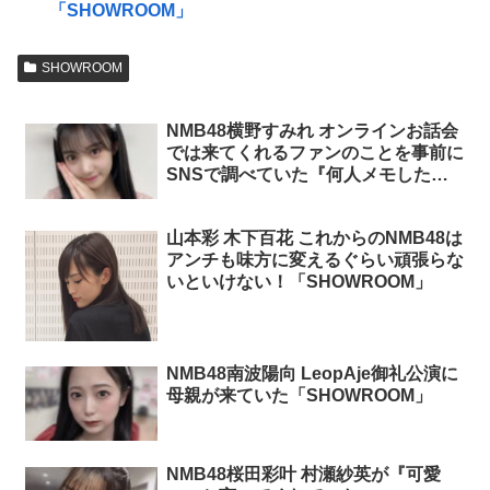
「SHOWROOM」
SHOWROOM
NMB48横野すみれ オンラインお話会
では来てくれるファンのことを事前に
SNSで調べていた『何人メモしたか
な？100人ぐらい書いた』『2推しが
誰とかも知ってるからな(笑)』
山本彩 木下百花 これからのNMB48は
「SHOWROOM」
アンチも味方に変えるぐらい頑張らな
いといけない！「SHOWROOM」
NMB48南波陽向 LeopAje御礼公演に
母親が来ていた「SHOWROOM」
NMB48桜田彩叶 村瀬紗英が『可愛