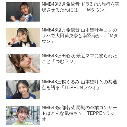
NMB48塩月希依音 ドラ3での旅行を実
現させるためには…「Mタウン」
NMB48塩月希依音 山本望叶卒コンの
リハで大田莉央奈と南羽諒が…「Mタ
ウン」
NMB48坂田心咲 最近ママに怒られた
こと「つむラジ」
NMB48三鴨くるみ 山本望叶との共通
点を語る「TEPPENラジオ」
NMB48安部若菜 同期の卒業コンサー
トはどんな気持ち？「TEPPENラジ
オ」