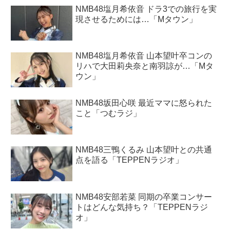
NMB48塩月希依音 ドラ3での旅行を実
現させるためには…「Mタウン」
NMB48塩月希依音 山本望叶卒コンの
リハで大田莉央奈と南羽諒が…「Mタ
ウン」
NMB48坂田心咲 最近ママに怒られた
こと「つむラジ」
NMB48三鴨くるみ 山本望叶との共通
点を語る「TEPPENラジオ」
NMB48安部若菜 同期の卒業コンサー
トはどんな気持ち？「TEPPENラジ
オ」