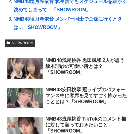
NMB48塩月希依音 私生活でもスケジュールを細かく
決めてしまって…「SHOWROOM」
NMB48塩月希依音 メンバー同士でご飯に行くとき
は…「SHOWROOM」
SHOWROOM
NMB48浅尾桃香 黒田楓和 2人が思う
坂本理紗の可愛い所とは？
「SHOWROOM」
NMB48安田桃寧 冠ライブのパフォー
マンス中に客席を見てすごく怖かった
こととは？「SHOWROOM」
NMB48浅尾桃香 TikTokのコメント欄
に対して言っておきたいこと
「SHOWROOM」