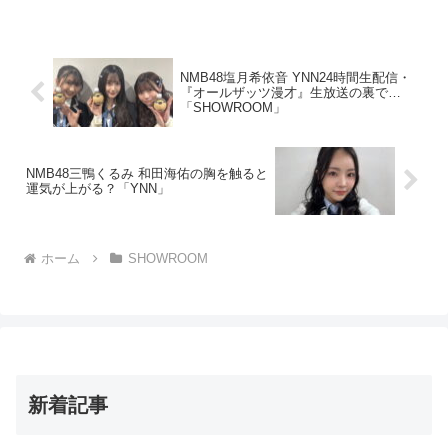
NMB48塩月希依音 YNN24時間生配信・
『オールザッツ漫才』生放送の裏で…
「SHOWROOM」
NMB48三鴨くるみ 和田海佑の胸を触ると
運気が上がる？「YNN」
ホーム
SHOWROOM
新着記事