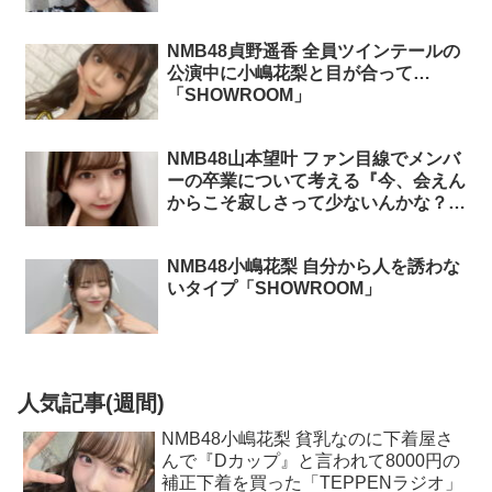
NMB48貞野遥香 全員ツインテールの
公演中に小嶋花梨と目が合って…
「SHOWROOM」
NMB48山本望叶 ファン目線でメンバ
ーの卒業について考える『今、会えん
からこそ寂しさって少ないんかな？』
「SHOWROOM」
NMB48小嶋花梨 自分から人を誘わな
いタイプ「SHOWROOM」
人気記事(週間)
NMB48小嶋花梨 貧乳なのに下着屋さ
んで『Dカップ』と言われて8000円の
補正下着を買った「TEPPENラジオ」