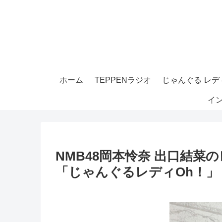
ホーム
TEPPENラジオ
じゃんぐる レディ
イ
NMB48岡本怜奈 出口結
「じゃんぐるレディOh！」