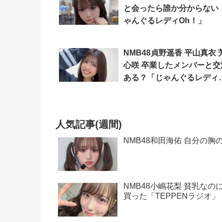
と会ったら誰か分からない
ゃんぐるレディOh！」
NMB48貞野遥香 平山真衣 
心咲 卒業したメンバーと交
ある？「じゃんぐるレディ
Oh！」
人気記事(週間)
NMB48和田海佑 自分の胸
NMB48小嶋花梨 貧乳な
買った「TEPPENラジオ」