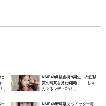
のと
NMB48眞鍋杏樹 9期生・衣笠彩
き
実の写真を見た瞬間に…「じゃ
h！」
んぐるレディOh！」
バー
NMB48新澤菜央 ツイッター毎