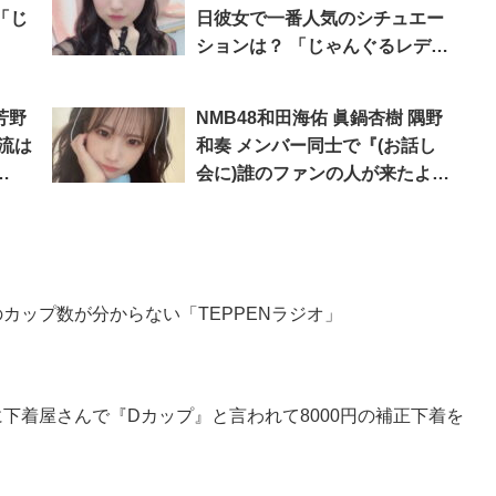
「じ
日彼女で一番人気のシチュエー
ションは？ 「じゃんぐるレディ
Oh！」
芳野
NMB48和田海佑 眞鍋杏樹 隅野
流は
和奏 メンバー同士で『(お話し
会に)誰のファンの人が来たよ』
みたいな話をしますか？「じゃ
んぐるレディOh！」
のカップ数が分からない「TEPPENラジオ」
のに下着屋さんで『Dカップ』と言われて8000円の補正下着を