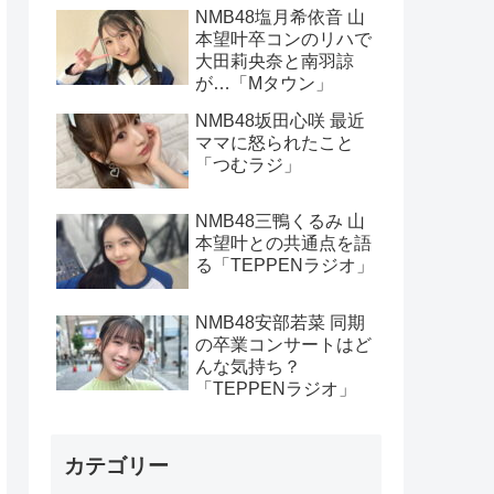
NMB48塩月希依音 山
本望叶卒コンのリハで
大田莉央奈と南羽諒
が…「Mタウン」
NMB48坂田心咲 最近
ママに怒られたこと
「つむラジ」
NMB48三鴨くるみ 山
本望叶との共通点を語
る「TEPPENラジオ」
NMB48安部若菜 同期
の卒業コンサートはど
んな気持ち？
「TEPPENラジオ」
カテゴリー