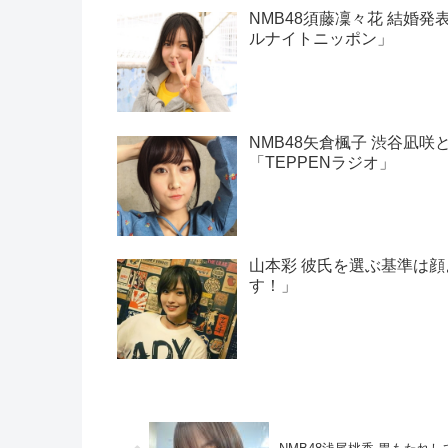
NMB48須藤凜々花 結婚発
ルナイトニッポン」
NMB48矢倉楓子 渋谷凪
「TEPPENラジオ」
山本彩 彼氏を選ぶ基準は
す！」