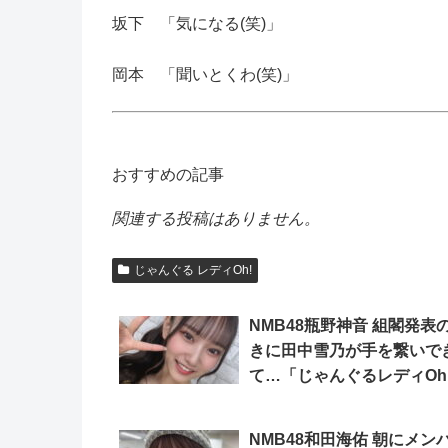
坂下 「気になる(笑)」
岡本 「聞いとくわ(笑)」
おすすめの記事
関連する投稿はありません。
じゃんぐる レディOh!
NMB48瓶野神音 組閣発表
きに田中雪乃が手を繋いで
て…「じゃんぐるレディO
NMB48和田海佑 朝にメン