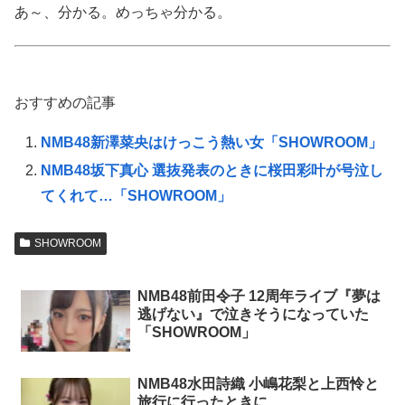
あ～、分かる。めっちゃ分かる。
おすすめの記事
NMB48新澤菜央はけっこう熱い女「SHOWROOM」
NMB48坂下真心 選抜発表のときに桜田彩叶が号泣し
てくれて…「SHOWROOM」
SHOWROOM
NMB48前田令子 12周年ライブ『夢は
逃げない』で泣きそうになっていた
「SHOWROOM」
NMB48水田詩織 小嶋花梨と上西怜と
旅行に行ったときに…