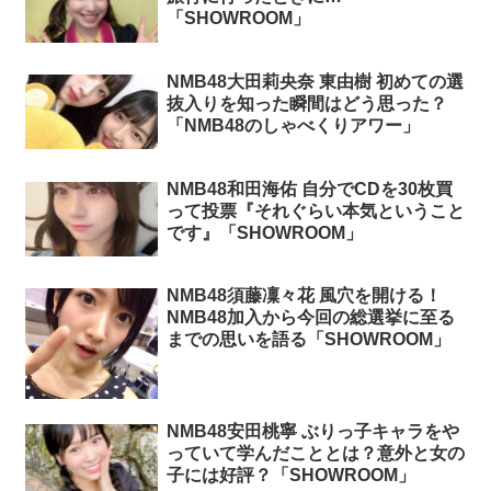
「SHOWROOM」
NMB48大田莉央奈 東由樹 初めての選
抜入りを知った瞬間はどう思った？
「NMB48のしゃべくりアワー」
NMB48和田海佑 自分でCDを30枚買
って投票『それぐらい本気ということ
です』「SHOWROOM」
NMB48須藤凜々花 風穴を開ける！
NMB48加入から今回の総選挙に至る
までの思いを語る「SHOWROOM」
NMB48安田桃寧 ぶりっ子キャラをや
っていて学んだこととは？意外と女の
子には好評？「SHOWROOM」