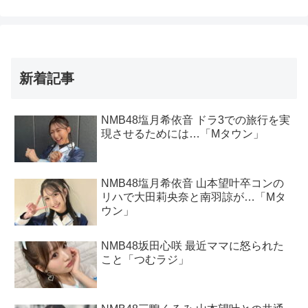
新着記事
NMB48塩月希依音 ドラ3での旅行を実
現させるためには…「Mタウン」
NMB48塩月希依音 山本望叶卒コンの
リハで大田莉央奈と南羽諒が…「Mタ
ウン」
NMB48坂田心咲 最近ママに怒られた
こと「つむラジ」