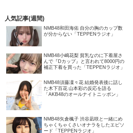
人気記事(週間)
NMB48和田海佑 自分の胸のカップ数
が分からない「TEPPENラジオ」
NMB48小嶋花梨 貧乳なのに下着屋さ
んで『Dカップ』と言われて8000円の
補正下着を買った「TEPPENラジオ」
NMB48須藤凜々花 結婚発表後に話し
た木下百花 山本彩の反応を語る
「AKB48のオールナイトニッポン」
NMB48矢倉楓子 渋谷凪咲と一緒にめ
ちゃくちゃくさいオナラをしたエピソ
ード「TEPPENラジオ」