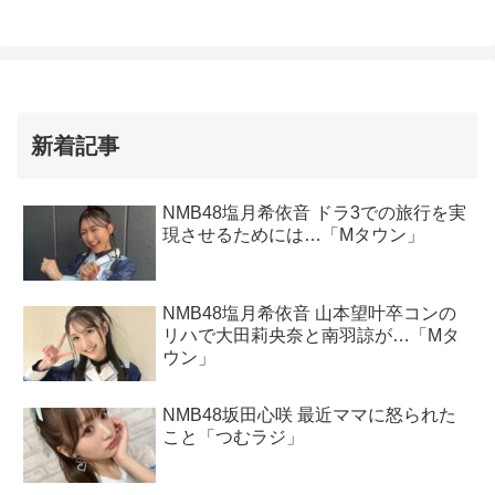
新着記事
NMB48塩月希依音 ドラ3での旅行を実
現させるためには…「Mタウン」
NMB48塩月希依音 山本望叶卒コンの
リハで大田莉央奈と南羽諒が…「Mタ
ウン」
NMB48坂田心咲 最近ママに怒られた
こと「つむラジ」