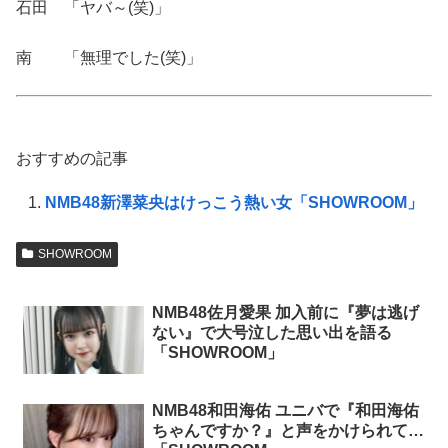
石田 「ヤバ～(笑)」
南 「無理でした(笑)」
おすすめの記事
NMB48新澤菜央はけっこう熱い女「SHOWROOM」
SHOWROOM
NMB48佐月愛果 加入前に『夢は逃げ
ない』で大号泣した思い出を語る
「SHOWROOM」
NMB48和田海佑 ユニバで『和田海佑
ちゃんですか？』と声をかけられて…