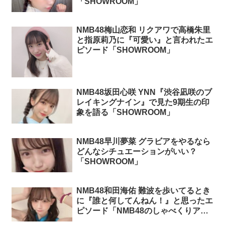
「SHOWROOM」
NMB48梅山恋和 リクアワで高橋朱里
と指原莉乃に『可愛い』と言われたエ
ピソード「SHOWROOM」
NMB48坂田心咲 YNN『渋谷凪咲のブ
レイキングナイン』で見た9期生の印
象を語る「SHOWROOM」
NMB48早川夢菜 グラビアをやるなら
どんなシチュエーションがいい？
「SHOWROOM」
NMB48和田海佑 難波を歩いてるとき
に『誰と何してんねん！』と思ったエ
ピソード「NMB48のしゃべくりアワ
ー」