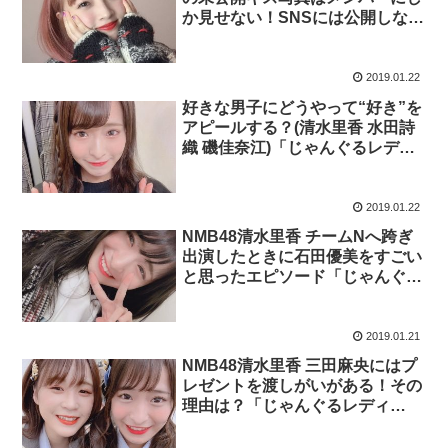
か見せない！SNSには公開しな
い！「じゃんぐるレディOh！」
2019.01.22
好きな男子にどうやって“好き”を
アピールする？(清水里香 水田詩
織 磯佳奈江)「じゃんぐるレディ
Oh！」
2019.01.22
NMB48清水里香 チームNへ跨ぎ
出演したときに石田優美をすごい
と思ったエピソード「じゃんぐる
レディOh！」
2019.01.21
NMB48清水里香 三田麻央にはプ
レゼントを渡しがいがある！その
理由は？「じゃんぐるレディ
Oh！」