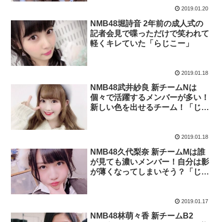
2019.01.20
NMB48堀詩音 2年前の成人式の
記者会見で喋っただけで笑われて
軽くキレていた「らじこー」
2019.01.18
NMB48武井紗良 新チームNは
個々で活躍するメンバーが多い！
新しい色を出せるチーム！「じゃ
んぐるレディOh！」
2019.01.18
NMB48久代梨奈 新チームMは誰
が見ても濃いメンバー！自分は影
が薄くなってしまいそう？「じゃ
んぐるレディOh！」
2019.01.17
NMB48林萌々香 新チームB2