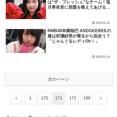
は“ザ・フレッシュ”なチーム！塩
月希依音に宿題を教えてあげる？
「じゃんぐるレディOh！」
2019.01.16
NMB48本郷柚巴 ANDGEEBEEの
服は村瀬紗英が着るから似合う？
「じゃんぐるレディOh！」
2019.01.14
次のページ
前
次
1
170
171
172
199
へ
へ
ホーム
じゃんぐる レディOh!