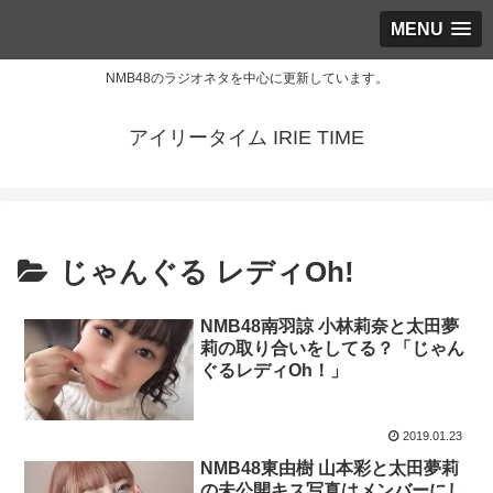
MENU
NMB48のラジオネタを中心に更新しています。
アイリータイム IRIE TIME
じゃんぐる レディOh!
NMB48南羽諒 小林莉奈と太田夢
莉の取り合いをしてる？「じゃん
ぐるレディOh！」
2019.01.23
NMB48東由樹 山本彩と太田夢莉
の未公開キス写真はメンバーにし