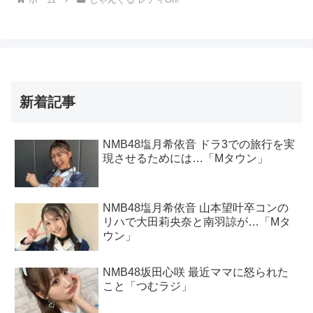
新着記事
NMB48塩月希依音 ドラ3での旅行を実
現させるためには…「Mタウン」
NMB48塩月希依音 山本望叶卒コンの
リハで大田莉央奈と南羽諒が…「Mタ
ウン」
NMB48坂田心咲 最近ママに怒られた
こと「つむラジ」